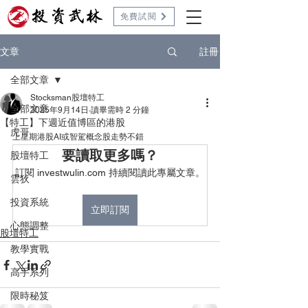
免費試閱
註冊
文章
全部文章
Stocksman股壇特工
全部文章
2025年9月14日
讀畢需時 2 分鐘
【特工】下週近值博區的港股
虎哥
上星期港股AI或智駕概念股走勢不錯
要讀取更多嗎？
股壇特工
訂閱 investwulin.com 持續閱讀此專屬文章。
雲狄
投資系統
立即訂閱
心態調整
股壇特工
教學實戰
高手系列
限時秘笈