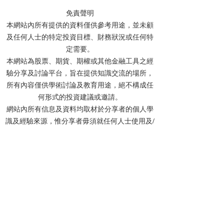
免責聲明
本網站內所有提供的資料僅供參考用途，並未顧
及任何人士的特定投資目標、財務狀況或任何特
【特工】盤點美股明星巨
【特工】恒指何
定需要。
企績後走勢 有邊隻值得重
改變看法?港股wat
本網站為股票、期貨、期權或其他金融工具之經
新留意?
勢策略update
驗分享及討論平台，旨在提供知識交流的場所，
所有內容僅供學術討論及教育用途，絕不構成任
何形式的投資建議或邀請。
網站內所有信息及資料均取材於分享者的個人學
識及經驗來源，惟分享者毋須就任何人士使用及/
或依賴任何資料而承擔任何責任。
分享者及本網站不會對任何資料的準確性、完整
性、正確性或及時性作出任何明示或默示的陳述
或保證。網站內的所有文章、留言及討論中提及
的個股價位，均基於投資理論進行計算，僅作教
學用途，並非實際投資建議。
投資涉及風險，所有網友在作出投資決定前，應
先諮詢專業財務顧問的意見。如網友選擇不諮詢