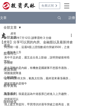
免費試閱
註冊
文章
全部文章
虎哥
全部文章
2025年7月12日
讀畢需時 3 分鐘
【虎哥】分享可以買的內房、金融股以及最新持倉
虎哥
同預期一樣，這週A股上證指數成功突破3500，之後
一度加速上升
股壇特工
美中不足的是，週五走出長上影線，說明突破後有唔
雲狄
少沽壓
最先調整的是內銀，有機會是國家隊不想股市過熱，
投資系統
稍微拋貨降溫
心態調整
去年9月升得太快，氣氛太狂熱，最終迎來暴漲暴跌，
國家想要的是慢牛
教學實戰
高手系列
無論如何，我還是認為中港股票已經進入上升趨勢，
持貨就可以
限時秘笈
我上篇文章提到，早買埋伏好過等突破之後再追，規