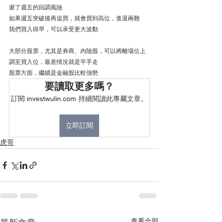
避了週五的回調風險
如果週五突破後再追買，就會買到高位，進退兩難
我們買入得早，可以承受更大波動
大部分股票，尤其是券商、內險股，可以將離場位上
調至買入位，最差情況就是平手走
股票方面，繼續是金融股比較強勢
要讀取更多嗎？
訂閱 investwulin.com 持續閱讀此專屬文章。
立即訂閱
虎哥
查看全部