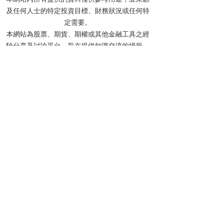
及任何人士的特定投資目標、財務狀況或任何特
【虎哥】港股留意黃金
【虎哥】港股關
定需要。
股，美股要等等
美股等Mag7財
本網站為股票、期貨、期權或其他金融工具之經
驗分享及討論平台，旨在提供知識交流的場所，
所有內容僅供學術討論及教育用途，絕不構成任
何形式的投資建議或邀請。
網站內所有信息及資料均取材於分享者的個人學
識及經驗來源，惟分享者毋須就任何人士使用及/
或依賴任何資料而承擔任何責任。
分享者及本網站不會對任何資料的準確性、完整
性、正確性或及時性作出任何明示或默示的陳述
或保證。網站內的所有文章、留言及討論中提及
的個股價位，均基於投資理論進行計算，僅作教
學用途，並非實際投資建議。
投資涉及風險，所有網友在作出投資決定前，應
先諮詢專業財務顧問的意見。如網友選擇不諮詢
相關專業意見，則應審慎考慮有關產品或服務是
否適合自身情況。