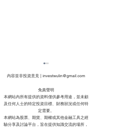
內容並非投資意見 |
investwulin@gmail.com
免責聲明
本網站內所有提供的資料僅供參考用途，並未顧
及任何人士的特定投資目標、財務狀況或任何特
【虎哥】港股留意黃金
【虎哥】港股關
定需要。
股，美股要等等
美股等Mag7財
本網站為股票、期貨、期權或其他金融工具之經
驗分享及討論平台，旨在提供知識交流的場所，