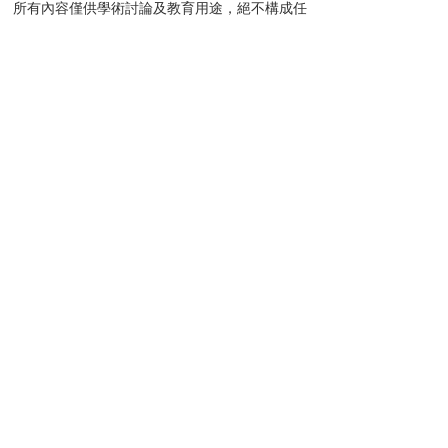
所有內容僅供學術討論及教育用途，絕不構成任
何形式的投資建議或邀請。
網站內所有信息及資料均取材於分享者的個人學
識及經驗來源，惟分享者毋須就任何人士使用及/
或依賴任何資料而承擔任何責任。
分享者及本網站不會對任何資料的準確性、完整
性、正確性或及時性作出任何明示或默示的陳述
或保證。網站內的所有文章、留言及討論中提及
的個股價位，均基於投資理論進行計算，僅作教
學用途，並非實際投資建議。
投資涉及風險，所有網友在作出投資決定前，應
先諮詢專業財務顧問的意見。如網友選擇不諮詢
相關專業意見，則應審慎考慮有關產品或服務是
否適合自身情況。
請注意，任何投資產品的價格可升可跌，有時可
能會出現異常波動，甚至變得毫無價值。買賣任
何投資產品未必一定能夠賺取利潤，反而可能會
招致損失。
此外，網站內所有留言及回覆純屬個人意見，並