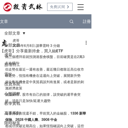
免費試閱
註冊
文章
全部文章
虎哥
全部文章
2025年6月8日
讀畢需時 3 分鐘
【虎哥】分享最新持倉，買入鈾ETF
虎哥
兩三個禮拜前就預測港股會橫盤，目前確實是在2萬3
左右橫行
股壇特工
但走勢在最近一週有改善，最近幾日都靠近高位收市
雲狄
睇走勢，恆指有機會在這週向上突破，展開新升勢
催化劑有機會是中美貿易談判有進展，或者是新的刺
投資系統
激經濟政策
心態調整
無論如何，股市有自己的規律，該突破的遲早會突
破，消息只是加快/延遲大趨勢
教學實戰
高手系列
這週持股表現還不錯，早前買入的金融股，
1336 新華
保險、2628 中國人壽、3908 中金
限時秘笈
都成功突破近期高位，如果恆指確認向上突破，這些