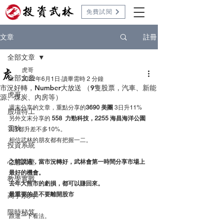
免費試閱
註冊
文章
全部文章
虎哥
全部文章
2022年6月1日
讀畢需時 2 分鐘
市況好轉，Number大放送 （9隻股票，汽車、新能
虎哥
源、煤炭、內房等）
週末分享的文章，重點分享的
3690 美團 
3日升11%
股壇特工
另外文末分享的 
558
力勁科技，2255 海昌海洋公園
雲狄
3日都升差不多10%。
相信武林的朋友都有把握一二。
投資系統
心態調整
之前說過，當市況轉好，武林會第一時間分享市場上
最好的機會。
教學實戰
去年大熊市的虧損，都可以賺回來。
最重要的是不要離開股市
高手系列
限時秘笈
跟進一下看法。