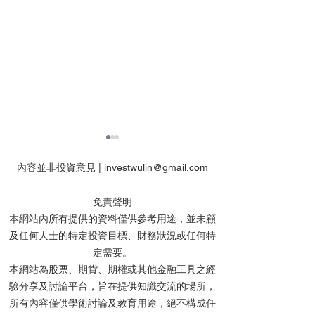
內容並非投資意見 |
investwulin@gmail.com
免責聲明
本網站內所有提供的資料僅供參考用途，並未顧
及任何人士的特定投資目標、財務狀況或任何特
【虎哥】可以買翻中美股
【虎哥】港股留
定需要。
票，CRO/半導體/軟件
股，美股要等等
本網站為股票、期貨、期權或其他金融工具之經
驗分享及討論平台，旨在提供知識交流的場所，
所有內容僅供學術討論及教育用途，絕不構成任