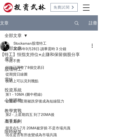
免費試閱
註冊
文章
全部文章
Stocksman股壇特工
全部文章
2025年9月28日
讀畢需時 3 分鐘
【特工】恒指支持位+止賺和保留個股分享
虎哥
不經不覺
恒指已調整了8個交易日
股壇特工
從期貨日線圖
雲狄
技術上可以見到幾點
投資系統
第1 - 10MA (圖中橙線) 
心態調整
在最近一星期被跌穿後成為短線阻力 
教學實戰
第2 - 上星期四五 到了20MA後 
高手系列
暫見支持
留意在5-7月 20MA被穿插 不是市場共識
限時秘笈
現在是否有所改變成為市場共識