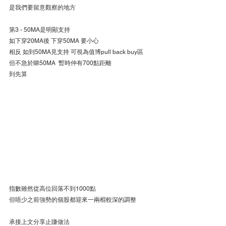
是我們要留意觀察的地方
第3 - 50MA是明顯支持
如下穿20MA後 下穿50MA 要小心
相反 如到50MA見支持 可視為值博pull back buy區
但不急於睇50MA  暫時仲有700點距離
到先算
指數雖然從高位回落不到1000點
但唔少之前強勢的個股都迎來一兩棍較深的調整
承接上文分享止賺做法