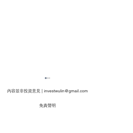
內容並非投資意見 |
investwulin@gmail.com
免責聲明
本網站內所有提供的資料僅供參考用途，並未顧
及任何人士的特定投資目標、財務狀況或任何特
【特工】恒指何時才讓我
【特工】港股AI
定需要。
改變看法?港股watchlist走
過後 然後呢? 點