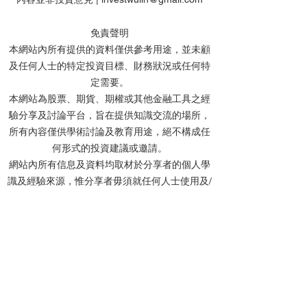
免責聲明
本網站內所有提供的資料僅供參考用途，並未顧
及任何人士的特定投資目標、財務狀況或任何特
【特工】恒指何時才讓我
【特工】港股AI
定需要。
改變看法?港股watchlist走
過後 然後呢? 點
本網站為股票、期貨、期權或其他金融工具之經
勢策略update
Watchlist更新
驗分享及討論平台，旨在提供知識交流的場所，
所有內容僅供學術討論及教育用途，絕不構成任
何形式的投資建議或邀請。
網站內所有信息及資料均取材於分享者的個人學
識及經驗來源，惟分享者毋須就任何人士使用及/
或依賴任何資料而承擔任何責任。
分享者及本網站不會對任何資料的準確性、完整
性、正確性或及時性作出任何明示或默示的陳述
或保證。網站內的所有文章、留言及討論中提及
的個股價位，均基於投資理論進行計算，僅作教
學用途，並非實際投資建議。
投資涉及風險，所有網友在作出投資決定前，應