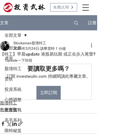
免費試閱
註冊
文章
全部文章
Stocksman股壇特工
全部文章
2025年3月24日
讀畢需時 1 分鐘
【特工】早晨update 港股易玩期 或正在步入尾聲?
虎哥
Update一下恒指
要讀取更多嗎？
股壇特工
訂閱 investwulin.com 持續閱讀此專屬文章。
雲狄
投資系統
立即訂閱
心態調整
股壇特工
教學實戰
教學實戰
高手系列
限時秘笈