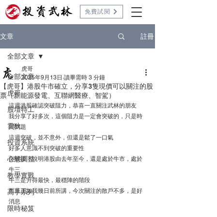
免費試閱
註冊
文章
全部文章
虎哥
全部文章
2025年9月13日
讀畢需時 3 分鐘
【虎哥】港股牛市確立，分享3隻現價可以關注的股
虎哥
票（新能源發電、互聯網醫療、智駕）
這週港股確認突破阻力，恭喜一直關注武林的朋友
股壇特工
我分享了好多次，這個阻力是一定會突破的，只是時
雲狄
間問題
這週突破，並不意外，但還是鬆了一口氣
投資系統
好多人意識不到突破的重要性
心態調整
突破後，說明港股由去年至今，還是處於牛市，處於
牛三
教學實戰
牛三是升得最快，最穩陣的階段
而且正如我幾日前所講，今次關注的散戶不多，是好
高手系列
消息
限時秘笈