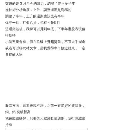
突破的是 3 月至今的阻力，調整了差不多半年
從技術分析角度，上升、調整週期是對稱的
調整了半年，上升的週期應該也有半年
保守一點，打個八折，也有 4-5個月
這週突破後，我睇可以升到年底，下半年港股表現值
得期待
小調整總會有，但在跌破上升趨勢前，不宜大手減倉
或者可以睇武林文章，當我覺得牛市接近結束，一定
會提醒大家
股票方面，這週表現不錯，之前一直睇好的資源股，
銅、鋁 突破新高
我會繼續睇好，只要美元處於貶值週期，我打算繼續
持有