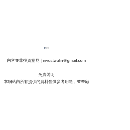
內容並非投資意見 |
investwulin@gmail.com
免責聲明
本網站內所有提供的資料僅供參考用途，並未顧
及任何人士的特定投資目標、財務狀況或任何特
【虎哥】港股留意黃金
【虎哥】港股關
定需要。
股，美股要等等
美股等Mag7財
本網站為股票、期貨、期權或其他金融工具之經
驗分享及討論平台，旨在提供知識交流的場所，
所有內容僅供學術討論及教育用途，絕不構成任
何形式的投資建議或邀請。