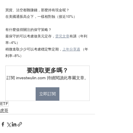
買貨、沽空都難賺錢，那麼持有現金呢？
在美國通脹高企下，一樣相對蝕（接近10%）
有什麼值得關注的保守策略？
最保守的可以考慮做美元定存，
雲兄文章
有講（年利
率~4%）
稍微進取少少可以考慮穩定幣定期，
上年分享過
 （年
利率~8%）
要讀取更多嗎？
訂閱 investwulin.com 持續閱讀此專屬文章。
立即訂閱
ETF
虎哥