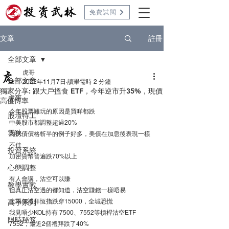
免費試閱
註冊
文章
全部文章
虎哥
全部文章
2022年11月7日
讀畢需時 2 分鐘
獨家分享: 跟大戶搵食 ETF，今年逆市升35%，現價
虎哥
高值博率
今年股票難玩的原因是買咩都跌
股壇特工
中美股市都調整超過20%
雲狄
內房債價格斬半的例子好多，美債在加息後表現一樣
不佳
投資系統
加密貨幣普遍跌70%以上
心態調整
有人會講，沽空可以賺
教學實戰
但真正沽空過的都知道，沽空賺錢一樣唔易
上兩個禮拜恆指跌穿15000，全城恐慌
高手系列
我見唔少KOL持有 7500、7552等槓桿沽空ETF
限時秘笈
7552，最近2個禮拜跌了40%