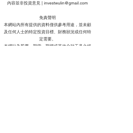
內容並非投資意見 |
investwulin@gmail.com
免責聲明
本網站內所有提供的資料僅供參考用途，並未顧
及任何人士的特定投資目標、財務狀況或任何特
【虎哥】港股留意黃金
【虎哥】港股關
定需要。
股，美股要等等
美股等Mag7財
本網站為股票、期貨、期權或其他金融工具之經
驗分享及討論平台，旨在提供知識交流的場所，
所有內容僅供學術討論及教育用途，絕不構成任
何形式的投資建議或邀請。
網站內所有信息及資料均取材於分享者的個人學
識及經驗來源，惟分享者毋須就任何人士使用及/
或依賴任何資料而承擔任何責任。
分享者及本網站不會對任何資料的準確性、完整
性、正確性或及時性作出任何明示或默示的陳述
或保證。網站內的所有文章、留言及討論中提及
的個股價位，均基於投資理論進行計算，僅作教
學用途，並非實際投資建議。
投資涉及風險，所有網友在作出投資決定前，應