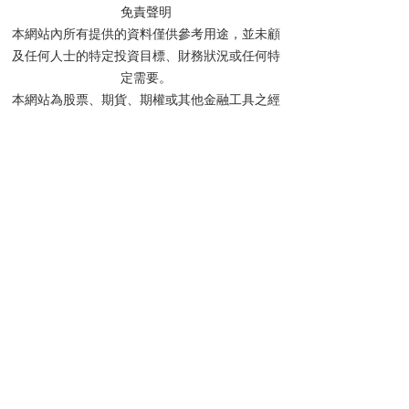
免責聲明
本網站內所有提供的資料僅供參考用途，並未顧
及任何人士的特定投資目標、財務狀況或任何特
定需要。
本網站為股票、期貨、期權或其他金融工具之經
驗分享及討論平台，旨在提供知識交流的場所，
所有內容僅供學術討論及教育用途，絕不構成任
何形式的投資建議或邀請。
網站內所有信息及資料均取材於分享者的個人學
識及經驗來源，惟分享者毋須就任何人士使用及/
或依賴任何資料而承擔任何責任。
分享者及本網站不會對任何資料的準確性、完整
性、正確性或及時性作出任何明示或默示的陳述
或保證。網站內的所有文章、留言及討論中提及
的個股價位，均基於投資理論進行計算，僅作教
學用途，並非實際投資建議。
投資涉及風險，所有網友在作出投資決定前，應
先諮詢專業財務顧問的意見。如網友選擇不諮詢
相關專業意見，則應審慎考慮有關產品或服務是