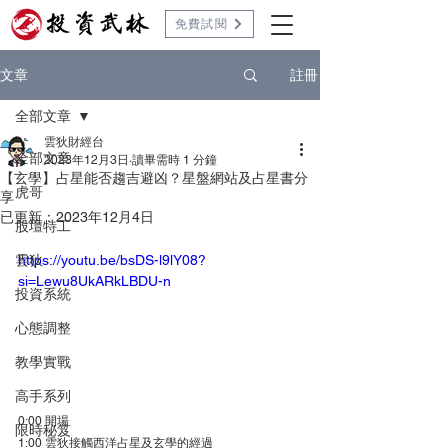
免費試閱
註冊
文章
全部文章
雲狄財經台
全部文章
2023年12月3日
讀畢需時 1 分鐘
【玄學】占星能否趨吉避凶？星盤網站及占星書分
虎哥
享
已更新：
2023年12月4日
股壇特工
雲狄
https://youtu.be/bsDS-l9lY08?
si=Lewu8UkARkLBDU-n
投資系統
心態調整
教學實戰
高手系列
0:00 開場
限時秘笈
1:00 雲狄接觸西洋占星及玄學的經過