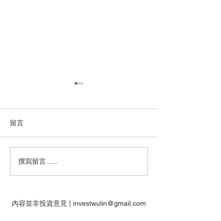
留言
【特工】美指走出調整+可
【特工】恒指跌回
撰寫留言......
以考慮部署的個股
線之下+Watchli
內容並非投資意見 |
investwulin@gmail.com