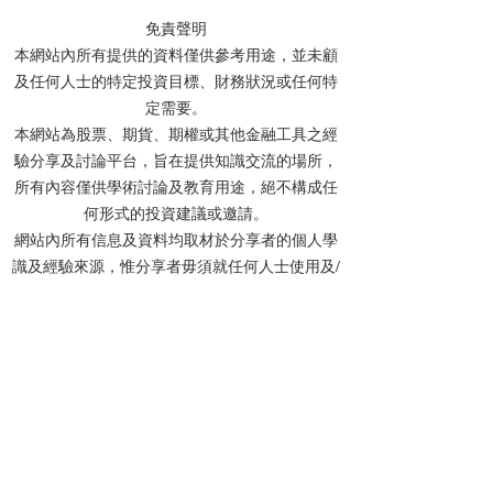
免責聲明
本網站內所有提供的資料僅供參考用途，並未顧
及任何人士的特定投資目標、財務狀況或任何特
【特工】恒指何時才讓我
【特工】港股AI
定需要。
改變看法?港股watchlist走
過後 然後呢? 點
本網站為股票、期貨、期權或其他金融工具之經
勢策略update
Watchlist更新
驗分享及討論平台，旨在提供知識交流的場所，
所有內容僅供學術討論及教育用途，絕不構成任
何形式的投資建議或邀請。
網站內所有信息及資料均取材於分享者的個人學
識及經驗來源，惟分享者毋須就任何人士使用及/
或依賴任何資料而承擔任何責任。
分享者及本網站不會對任何資料的準確性、完整
性、正確性或及時性作出任何明示或默示的陳述
或保證。網站內的所有文章、留言及討論中提及
的個股價位，均基於投資理論進行計算，僅作教
學用途，並非實際投資建議。
投資涉及風險，所有網友在作出投資決定前，應
先諮詢專業財務顧問的意見。如網友選擇不諮詢