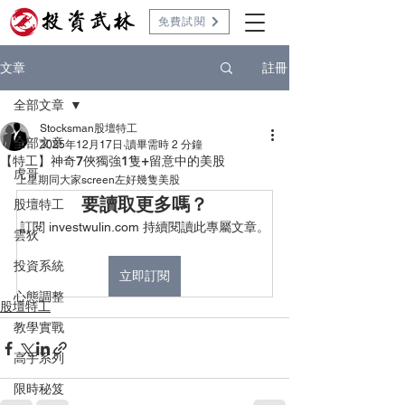
免費試閱
註冊
文章
全部文章
Stocksman股壇特工
全部文章
2025年12月17日
讀畢需時 2 分鐘
【特工】神奇7俠獨強1隻+留意中的美股
虎哥
上星期同大家screen左好幾隻美股
要讀取更多嗎？
股壇特工
訂閱 investwulin.com 持續閱讀此專屬文章。
雲狄
投資系統
立即訂閱
心態調整
股壇特工
教學實戰
高手系列
限時秘笈