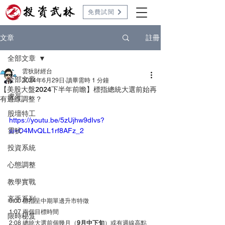
免費試閱
註冊
文章
全部文章
雲狄財經台
全部文章
2024年6月29日
讀畢需時 1 分鐘
【美股大盤2024下半年前瞻】標指總統大選前始再
虎哥
有週線調整？
股壇特工
https://youtu.be/5zUjhw9dIvs?
雲狄
si=O4MvQLL1rf8AFz_2
投資系統
心態調整
教學實戰
高手系列
0:00 標指呈中期單邊升市特徵
1:07 兩個目標時間
限時秘笈
2:08 總統大選前個幾月（
9月中下旬
）或有週線高點