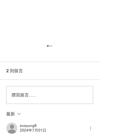
2 則留言
雲狄2026年7月31日操作
雲狄7月議息後
撰寫留言......
及市評
片、科技股、金
短線反彈
最新
evayung8
2024年7月01日