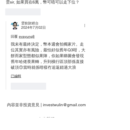
雲sir, 如果買在6萬，幣可唔可以走下位？ 
按讚
回覆
雲狄財經台
2024年7月02日
回覆
evayung8
我未有最終決定，幣本週會拍獨家片。走
位其實亦有風險，最怕好似舊年Q3咁，大
餅而家型態都似果陣，你如果睇圖會發現
舊年哈佬畏果轉，升到橫行區頂部係直接
破頂🙃當時就係咁樣冇追返錯過大浪
已編輯
按讚
回覆
內容並非投資意見 |
investwulin@gmail.com
免責聲明
本網站內所有提供的資料僅供參考用途，並未顧