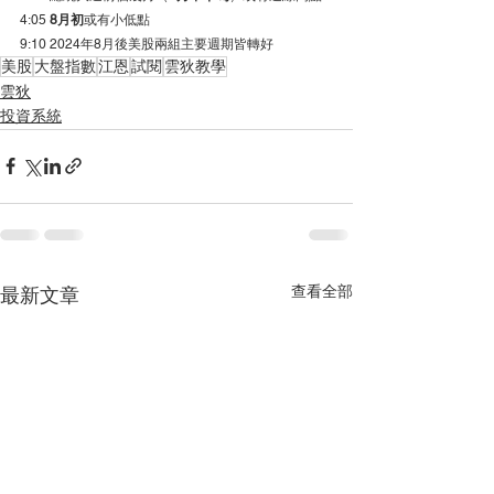
4:05 
8月初
或有小低點
9:10 2024年8月後美股兩組主要週期皆轉好
美股
大盤指數
江恩
試閱
雲狄教學
雲狄
投資系統
查看全部
最新文章