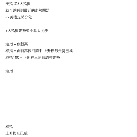
美指 睇3大指數
就可以睇到最近的走勢問題
-> 美指走勢分化
3大指數走勢並不算太同步
道指 = 創新高
標指 = 創新高後回調中 上升楔形走勢已成
納指100 = 正困在三角形調整走勢
道指
標指
上升楔形已成