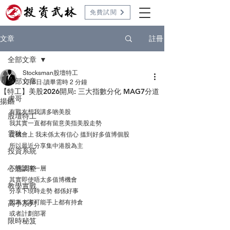
免費試閱
註冊
文章
全部文章
Stocksman股壇特工
全部文章
1月6日
讀畢需時 2 分鐘
【特工】美股2026開局: 三大指數分化 MAG7分道
虎哥
揚鑣
有戰友想我講多啲美股
股壇特工
我其實一直都有留意美指美股走勢
雲狄
從機會上 我未係太有信心 搵到好多值博個股
所以最近分享集中港股為主
投資系統
心態調整
不過諗深一層
其實即使唔太多值博機會
教學實戰
分享下現時走勢 都係好事
因為大家可能手上都有持倉
高手系列
或者計劃部署
限時秘笈