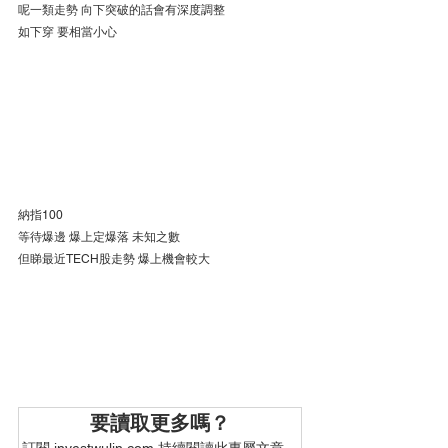
呢一類走勢 向下突破的話會有深度調整
如下穿 要相當小心
納指100
等待爆邊 爆上定爆落 未知之數
但睇最近TECH股走勢 爆上機會較大
要讀取更多嗎？
訂閱 investwulin.com 持續閱讀此專屬文章。