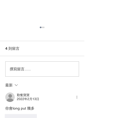
4 則留言
雲狄2026年7月31日操作
雲狄7月議息後
撰寫留言......
及市評
片、科技股、金
短線反彈
最新
勤奮寶寶
2022年2月13日
你會long put 幾多
按讚
回覆