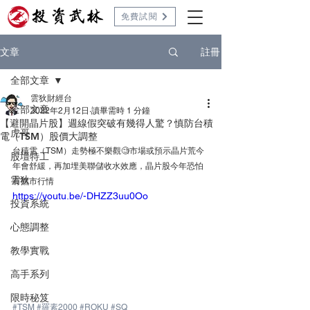
免費試閱
註冊
文章
全部文章
雲狄財經台
全部文章
2022年2月12日
讀畢需時 1 分鐘
【避開晶片股】週線假突破有幾得人驚？慎防台積
虎哥
電（TSM）股價大調整
台積電（TSM）走勢極不樂觀🧐市場或預示晶片荒今
股壇特工
年會舒緩，再加埋美聯儲收水效應，晶片股今年恐怕
雲狄
有熊市行情
https://youtu.be/-DHZZ3uu0Oo
投資系統
心態調整
教學實戰
高手系列
限時秘笈
#TSM
#羅素2000
#ROKU
#SQ