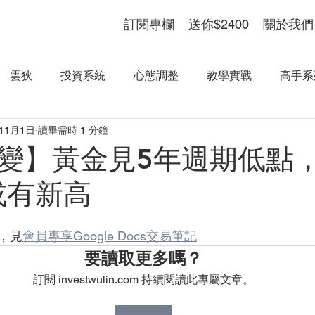
訂閱專欄
送你$2400
關於我們
雲狄
投資系統
心態調整
教學實戰
高手系
年11月1日
讀畢需時 1 分鐘
變】黃金見5年週期低點
或有新高
，見
會員專享Google Docs交易筆記
要讀取更多嗎？
訂閱 investwulin.com 持續閱讀此專屬文章。