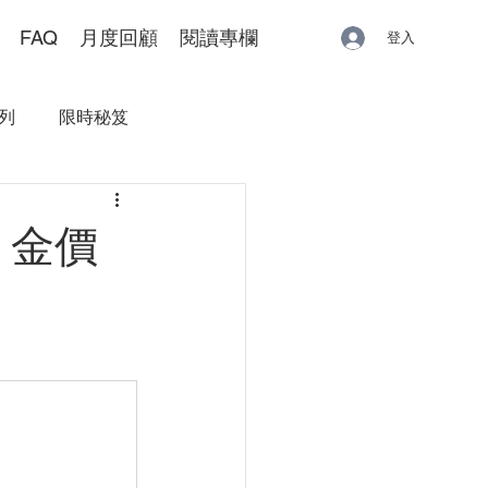
FAQ
月度回顧
閱讀專欄
登入
列
限時秘笈
，金價