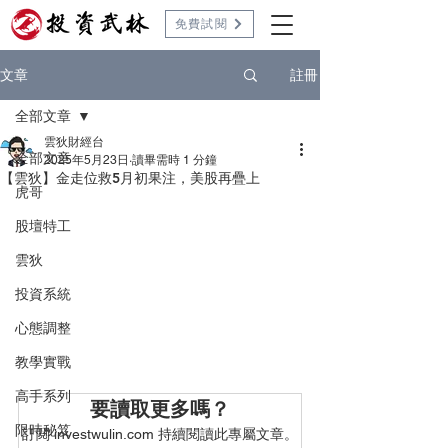
免費試閱
註冊
文章
全部文章
雲狄財經台
全部文章
2025年5月23日
讀畢需時 1 分鐘
【雲狄】金走位救5月初果注，美股再疊上
虎哥
股壇特工
雲狄
投資系統
心態調整
教學實戰
高手系列
要讀取更多嗎？
限時秘笈
訂閱 investwulin.com 持續閱讀此專屬文章。