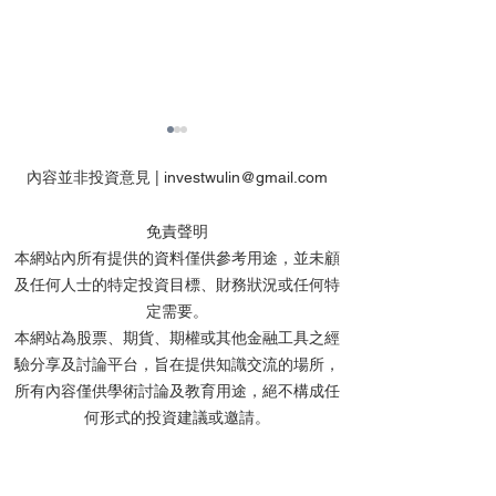
內容並非投資意見 |
investwulin@gmail.com
免責聲明
本網站內所有提供的資料僅供參考用途，並未顧
及任何人士的特定投資目標、財務狀況或任何特
雲狄2026年7月31日操作
雲狄7月議息後
定需要。
及市評
片、科技股、金
本網站為股票、期貨、期權或其他金融工具之經
短線反彈
驗分享及討論平台，旨在提供知識交流的場所，
所有內容僅供學術討論及教育用途，絕不構成任
何形式的投資建議或邀請。
網站內所有信息及資料均取材於分享者的個人學
識及經驗來源，惟分享者毋須就任何人士使用及/