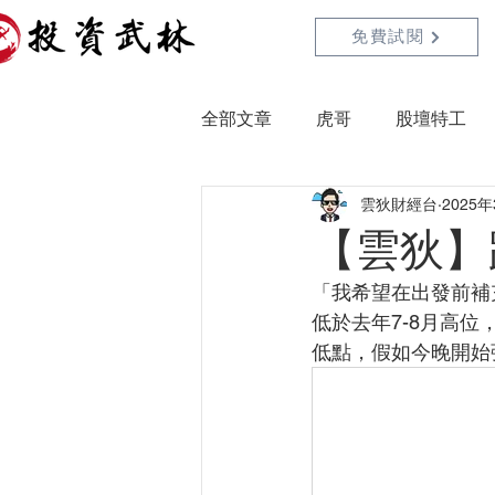
免費試閱
全部文章
虎哥
股壇特工
雲狄財經台
2025
【雲狄】
「我希望在出發前補
低於去年7-8月高位
低點，假如今晚開始彈