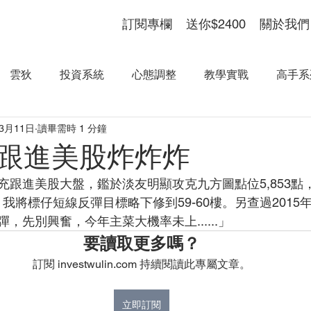
訂閱專欄
送你$2400
關於我們
雲狄
投資系統
心態調整
教學實戰
高手系
年3月11日
讀畢需時 1 分鐘
跟進美股炸炸炸
充跟進美股大盤，鑑於淡友明顯攻克九方圖點位5,853點
，我將標仔短線反彈目標略下修到59-60樓。另查過2015年
，先別興奮，今年主菜大機率未上......」
要讀取更多嗎？
訂閱 investwulin.com 持續閱讀此專屬文章。
立即訂閱