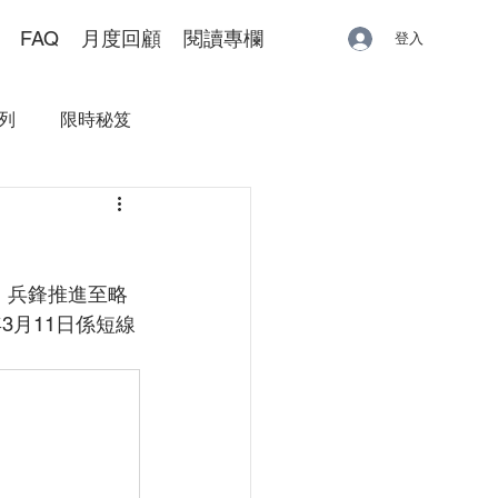
FAQ
月度回顧
閱讀專欄
登入
列
限時秘笈
，兵鋒推進至略
3月11日係短線