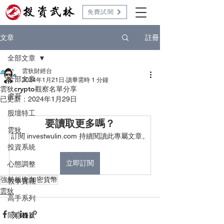
免費試閱
註冊
文章
全部文章
雲狄財經台
全部文章
2024年1月21日
讀畢需時 1 分鐘
雲狄crypto觀察名單分享
虎哥
已更新：
2024年1月29日
股壇特工
要讀取更多嗎？
雲狄
訂閱 investwulin.com 持續閱讀此專屬文章。
投資系統
立即訂閱
心態調整
強勢板塊
加密貨幣
教學實戰
雲狄
高手系列
限時秘笈