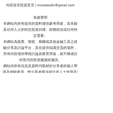
內容並非投資意見 |
investwulin@gmail.com
免責聲明
本網站內所有提供的資料僅供參考用途，並未顧
及任何人士的特定投資目標、財務狀況或任何特
雲狄2026年7月31日操作
雲狄7月議息後
定需要。
及市評
片、科技股、金
本網站為股票、期貨、期權或其他金融工具之經
短線反彈
驗分享及討論平台，旨在提供知識交流的場所，
所有內容僅供學術討論及教育用途，絕不構成任
何形式的投資建議或邀請。
網站內所有信息及資料均取材於分享者的個人學
識及經驗來源，惟分享者毋須就任何人士使用及/
或依賴任何資料而承擔任何責任。
分享者及本網站不會對任何資料的準確性、完整
性、正確性或及時性作出任何明示或默示的陳述
或保證。網站內的所有文章、留言及討論中提及
的個股價位，均基於投資理論進行計算，僅作教
學用途，並非實際投資建議。