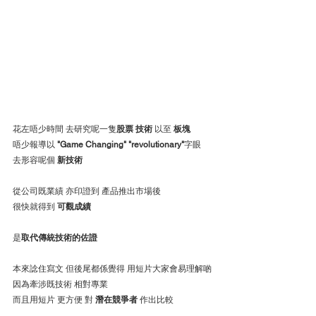
花左唔少時間 去研究呢一隻
股票 技術
 以至 
板塊
唔少報導以 
"Game Changing" "revolutionary"
字眼
去形容呢個 
新技術
從公司既業績 亦印證到 產品推出市場後
很快就得到 
可觀成績
是
取代傳統技術的佐證
本來諗住寫文 但後尾都係覺得 用短片大家會易理解啲
因為牽涉既技術 相對專業
而且用短片 更方便 對 
潛在競爭者
 作出比較