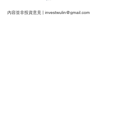
內容並非投資意見 |
investwulin@gmail.com
免責聲明
本網站內所有提供的資料僅供參考用途，並未顧
及任何人士的特定投資目標、財務狀況或任何特
【特工】恒指何時才讓我
【特工】港股AI
定需要。
改變看法?港股watchlist走
過後 然後呢? 點
本網站為股票、期貨、期權或其他金融工具之經
勢策略update
Watchlist更新
驗分享及討論平台，旨在提供知識交流的場所，
所有內容僅供學術討論及教育用途，絕不構成任
何形式的投資建議或邀請。
網站內所有信息及資料均取材於分享者的個人學
識及經驗來源，惟分享者毋須就任何人士使用及/
或依賴任何資料而承擔任何責任。
分享者及本網站不會對任何資料的準確性、完整
性、正確性或及時性作出任何明示或默示的陳述
或保證。網站內的所有文章、留言及討論中提及
的個股價位，均基於投資理論進行計算，僅作教