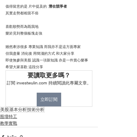
值得留意的是 片中提及的  
潛在競爭者
其實走勢都相當不俗
喜歡順勢而為既我地
樂於見到整個板塊走強
雖然牽涉很多 專業知識 而我亦不是這方面專家
但我盡量 消化後 用簡淺的方式 和大家分享
即使無參與美股 認識一項新知識 亦是一件賞心樂事
希望大家喜歡 這段分享
要讀取更多嗎？
訂閱 investwulin.com 持續閱讀此專屬文章。
立即訂閱
美股
基本分析
技術分析
股壇特工
教學實戰