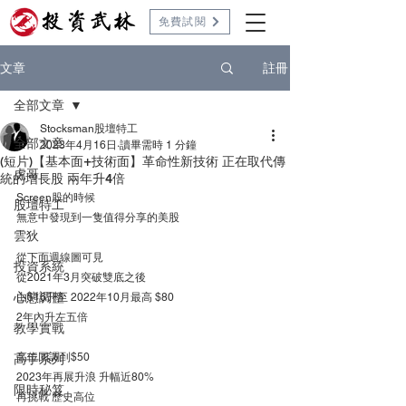
免費試閱
註冊
文章
全部文章
Stocksman股壇特工
全部文章
2023年4月16日
讀畢需時 1 分鐘
(短片)【基本面+技術面】革命性新技術 正在取代傳
虎哥
統的增長股 兩年升4倍
Screen股的時候
股壇特工
無意中發現到一隻值得分享的美股
雲狄
從下面週線圖可見
投資系統
從2021年3月突破雙底之後
心態調整
由$16升至 2022年10月最高 $80
2年內升左五倍
教學實戰
高位回調到$50
高手系列
2023年再展升浪 升幅近80%
限時秘笈
再挑戰 歷史高位