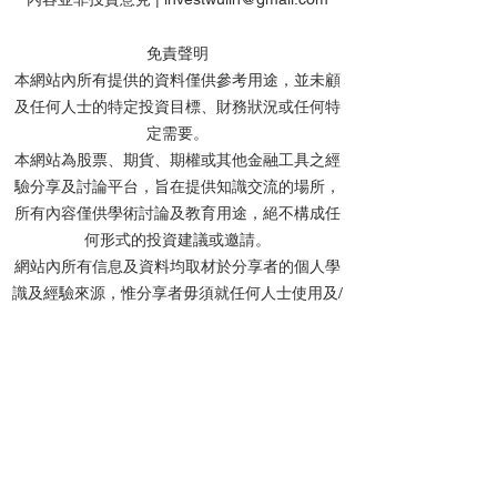
免責聲明
本網站內所有提供的資料僅供參考用途，並未顧
及任何人士的特定投資目標、財務狀況或任何特
美股在雲狄搏反彈後90度
【特工】盤點美
定需要。
角大升幾日破頂
企績後走勢 有
本網站為股票、期貨、期權或其他金融工具之經
新留意?
驗分享及討論平台，旨在提供知識交流的場所，
所有內容僅供學術討論及教育用途，絕不構成任
何形式的投資建議或邀請。
網站內所有信息及資料均取材於分享者的個人學
識及經驗來源，惟分享者毋須就任何人士使用及/
或依賴任何資料而承擔任何責任。
分享者及本網站不會對任何資料的準確性、完整
性、正確性或及時性作出任何明示或默示的陳述
或保證。網站內的所有文章、留言及討論中提及
的個股價位，均基於投資理論進行計算，僅作教
學用途，並非實際投資建議。
投資涉及風險，所有網友在作出投資決定前，應