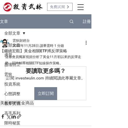
免費試閱
註冊
文章
全部文章
雲狄財經台
全部文章
2022年11月28日
讀畢需時 1 分鐘
【繼續宏觀】黃金相關ETF搏反彈策略
虎哥
這條會員獨家視頻分析了黃金11月初以來的反彈走
勢，同時解釋相關ETF短線操作策略。
股壇特工
要讀取更多嗎？
雲狄
訂閱 investwulin.com 持續閱讀此專屬文章。
投資系統
立即訂閱
心態調整
美股
ETF
黃金
商品
教學實戰
高手系列
限時秘笈