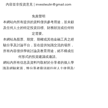
內容並非投資意見 |
investwulin@gmail.com
免責聲明
本網站內所有提供的資料僅供參考用途，並未顧
及任何人士的特定投資目標、財務狀況或任何特
【特工】恒指何時才讓我
【特工】港股AI
定需要。
改變看法?港股watchlist走
過後 然後呢? 點
本網站為股票、期貨、期權或其他金融工具之經
勢策略update
Watchlist更新
驗分享及討論平台，旨在提供知識交流的場所，
所有內容僅供學術討論及教育用途，絕不構成任
何形式的投資建議或邀請。
網站內所有信息及資料均取材於分享者的個人學
識及經驗來源，惟分享者毋須就任何人士使用及/
或依賴任何資料而承擔任何責任。
分享者及本網站不會對任何資料的準確性、完整
性、正確性或及時性作出任何明示或默示的陳述
或保證。網站內的所有文章、留言及討論中提及
的個股價位，均基於投資理論進行計算，僅作教
學用途，並非實際投資建議。