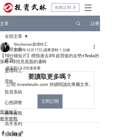
免費試閱
註冊
文章
全部文章
Stocksman股壇特工
全部文章
2023年12月17日
讀畢需時 1 分鐘
【10分鐘短片】標指過去3年超買後的走勢+Tesla的
虎哥
策略+尋找見底股的邏輯
建議用1.5-2倍速收看
股壇特工
要讀取更多嗎？
雲狄
訂閱 investwulin.com 持續閱讀此專屬文章。
投資系統
立即訂閱
心態調整
股壇特工
教學實戰
教學實戰
高手系列
限時秘笈