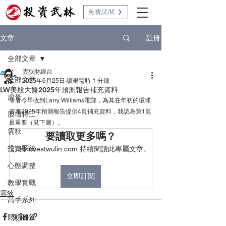
免費試閱
註冊
文章
全部文章
雲狄財經台
全部文章
2025年6月25日
讀畢需時 1 分鐘
LW美股大盤2025年預測報告補充資料
虎哥
筆者今早收到Larry Williams電郵，為其在年初的環球
資產2025年預測報告提供4頁補充資料，我認為第1頁
股壇特工
最重要（見下圖）。
雲狄
要讀取更多嗎？
投資系統
訂閱 investwulin.com 持續閱讀此專屬文章。
心態調整
立即訂閱
教學實戰
雲狄
高手系列
限時秘笈