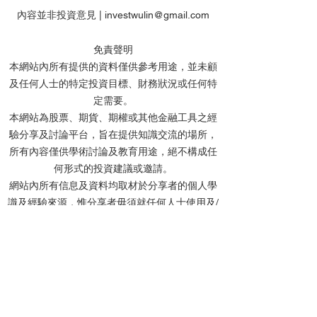
內容並非投資意見 |
investwulin@gmail.com
免責聲明
本網站內所有提供的資料僅供參考用途，並未顧
及任何人士的特定投資目標、財務狀況或任何特
雲狄2026年7月31日操作
雲狄7月議息後
定需要。
及市評
片、科技股、金
本網站為股票、期貨、期權或其他金融工具之經
短線反彈
驗分享及討論平台，旨在提供知識交流的場所，
所有內容僅供學術討論及教育用途，絕不構成任
何形式的投資建議或邀請。
網站內所有信息及資料均取材於分享者的個人學
識及經驗來源，惟分享者毋須就任何人士使用及/
或依賴任何資料而承擔任何責任。
分享者及本網站不會對任何資料的準確性、完整
性、正確性或及時性作出任何明示或默示的陳述
或保證。網站內的所有文章、留言及討論中提及
的個股價位，均基於投資理論進行計算，僅作教
學用途，並非實際投資建議。