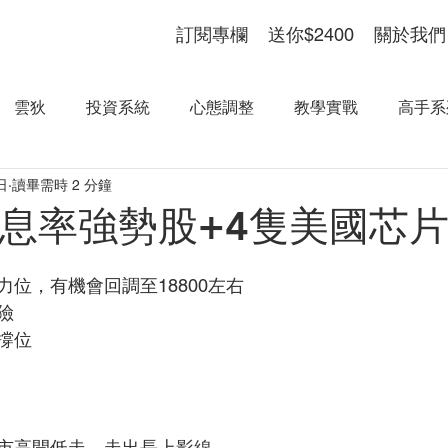
訂閱專欄
送你$2400
關於我們
雲狄
投資系統
心態調整
教學實戰
高手系
日
讀畢需時 2 分鐘
%息率強勢股+4隻美國芯
位，有機會回調至18800左右
險
撐位
市高開低走，走出長上影線