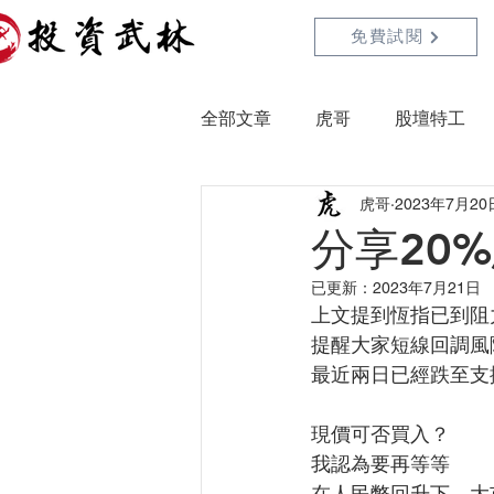
免費試閱
全部文章
虎哥
股壇特工
虎哥
2023年7月20
分享20
已更新：
2023年7月21日
上文提到恆指已到阻力
提醒大家短線回調風
最近兩日已經跌至支
現價可否買入？
我認為要再等等
在人民幣回升下，大