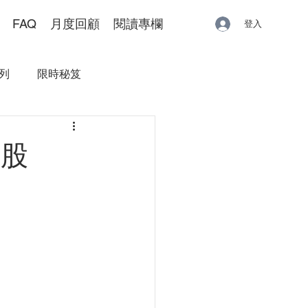
FAQ
月度回顧
閱讀專欄
登入
列
限時秘笈
片股