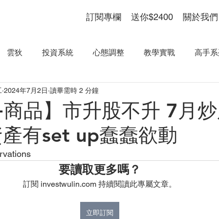
訂閱專欄
送你$2400
關於我們
雲狄
投資系統
心態調整
教學實戰
高手系
工
2024年7月2日
讀畢需時 2 分鐘
+商品】市升股不升 7月
產有set up蠢蠢欲動
ations
要讀取更多嗎？
訂閱 investwulin.com 持續閱讀此專屬文章。
立即訂閱