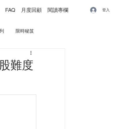
FAQ
月度回顧
閱讀專欄
登入
列
限時秘笈
炒股難度