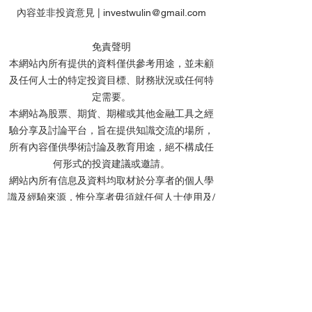
內容並非投資意見 |
investwulin@gmail.com
免責聲明
本網站內所有提供的資料僅供參考用途，並未顧
及任何人士的特定投資目標、財務狀況或任何特
【特工】恒指何時才讓我
【特工】港股AI
定需要。
改變看法?港股watchlist走
過後 然後呢? 點
本網站為股票、期貨、期權或其他金融工具之經
勢策略update
Watchlist更新
驗分享及討論平台，旨在提供知識交流的場所，
所有內容僅供學術討論及教育用途，絕不構成任
何形式的投資建議或邀請。
網站內所有信息及資料均取材於分享者的個人學
識及經驗來源，惟分享者毋須就任何人士使用及/
或依賴任何資料而承擔任何責任。
分享者及本網站不會對任何資料的準確性、完整
性、正確性或及時性作出任何明示或默示的陳述
或保證。網站內的所有文章、留言及討論中提及
的個股價位，均基於投資理論進行計算，僅作教
學用途，並非實際投資建議。