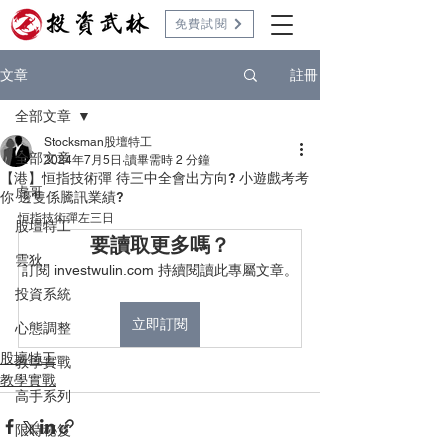
免費試閱
註冊
文章
全部文章
Stocksman股壇特工
全部文章
2024年7月5日
讀畢需時 2 分鐘
【港】恒指技術彈 待三中全會出方向? 小遊戲考考
虎哥
你 邊隻係騰訊業績?
恒指技術彈左三日 
股壇特工
要讀取更多嗎？
雲狄
訂閱 investwulin.com 持續閱讀此專屬文章。
投資系統
立即訂閱
心態調整
股壇特工
教學實戰
教學實戰
高手系列
限時秘笈