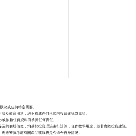
狀況或任何特定需要。
討論及教育用途，絕不構成任何形式的投資建議或邀請。
/或依賴任何資料而承擔任何責任。
提及的個股價位，均基於投資理論進行計算，僅作教學用途，並非實際投資建議。
，則應審慎考慮有關產品或服務是否適合自身情況。