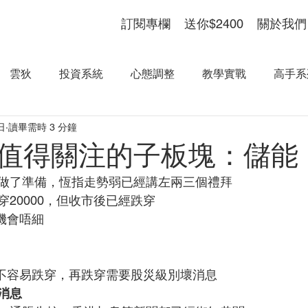
訂閱專欄
送你$2400
關於我們
雲狄
投資系統
心態調整
教學實戰
高手系
日
讀畢需時 3 分鐘
值得關注的子板塊：儲能
做了準備，恆指走勢弱已經講左兩三個禮拜
20000，但收市後已經跌穿
的機會唔細
78不容易跌穿，再跌穿需要股災級別壞消息
消息