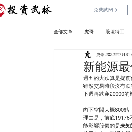
免費試閱
全部文章
虎哥
股壇特工
虎哥
2022年7月31
新能源最
週五的大跌算是提前
雖然交易時段沒有跌穿
下週再跌穿20000
向下空間大概800點
理由是，前底191
能影響股價的是
未知