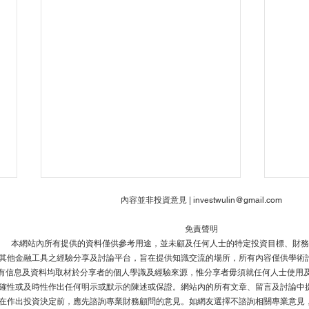
內容並非投資意見 |
investwulin@gmail.com
免責聲明
本網站內所有提供的資料僅供參考用途，並未顧及任何人士的特定投資目標、財務
其他金融工具之經驗分享及討論平台，旨在提供知識交流的場所，所有內容僅供學術
有信息及資料均取材於分享者的個人學識及經驗來源，惟分享者毋須就任何人士使用及
確性或及時性作出任何明示或默示的陳述或保證。網站內的所有文章、留言及討論中
在作出投資決定前，應先諮詢專業財務顧問的意見。如網友選擇不諮詢相關專業意見