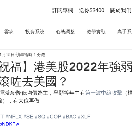
訂閱專欄
送你$2400
關於我們
雲狄
投資系統
心態調整
教學實戰
高手系
年1月15日
讀畢需時 1 分鐘
祝福】港美股2022年強
滾咗去美國？
彈減倉/降低均價為主，寧願等年中有
第一波中線攻擊
（
天線），有大位再做
FT
#NFLX
#SE
#SQ
#COP
#BAC
#XLF
AFpNDKPw