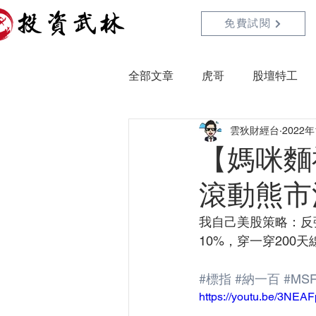
免費試閱
全部文章
虎哥
股壇特工
雲狄財經台
2022
【媽咪麵
滾動熊市
我自己美股策略：反
10%，穿一穿200
#標指
#納一百
#MS
https://youtu.be/3NE