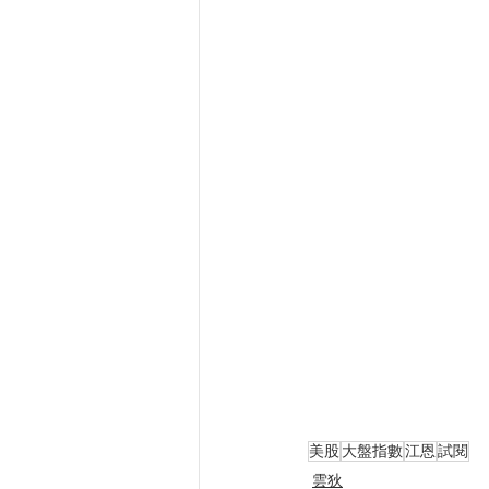
美股
大盤指數
江恩
試閱
雲狄