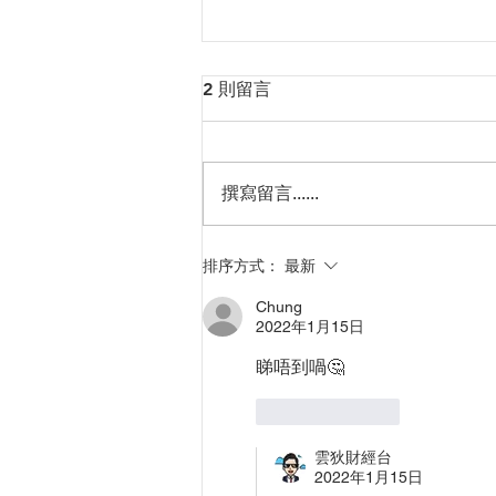
2 則留言
撰寫留言......
美股在雲狄搏反彈後90度角大
排序方式：
最新
升幾日破頂
Chung
2022年1月15日
睇唔到喎🤔
按讚
回覆
雲狄財經台
2022年1月15日