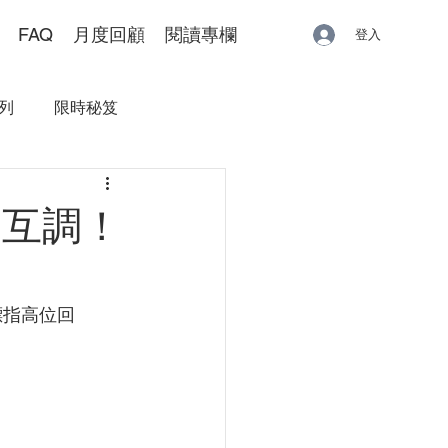
FAQ
月度回顧
閱讀專欄
登入
列
限時秘笈
弱互調！
標指高位回