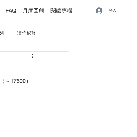
FAQ
月度回顧
閱讀專欄
登入
列
限時秘笈
～17600）