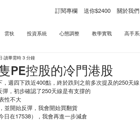
訂閱專欄
送你$2400
關於我們
雲狄
投資系統
心態調整
教學實戰
高手系
日
讀畢需時 3 分鐘
隻PE控股的冷門港股
，週四下跌近400點，終於跌到之前多次提及的250天線（
反彈，初步確認了250天線是有支撐的
表性不大
，並開始反彈，我會開始買翻貨
（今日在17538），我會再進一步減倉