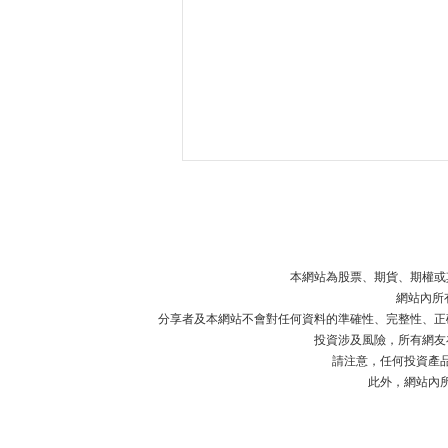
本網站為股票、期貨、期權或
網站內所
分享者及本網站不會對任何資料的準確性、完整性、正
投資涉及風險，所有網友
【虎哥】可以買翻中美股票，
請注意，任何投資產
CRO/半導體/軟件
此外，網站內