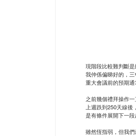
現階段比較難判斷是
我仲係偏睇好的，三
重大會議前的預期通
之前幾個禮拜操作一
上週跌到250天線
是有條件展開下一段
雖然恆指弱，但我們