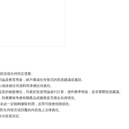
狀況或任何特定需要。
討論及教育用途，絕不構成任何形式的投資建議或邀請。
/或依賴任何資料而承擔任何責任。
提及的個股價位，均基於投資理論進行計算，僅作教學用途，並非實際投資建議。
，則應審慎考慮有關產品或服務是否適合自身情況。
工】盤點美股明星巨企績
未必一定能夠賺取利潤，反而可能會招致損失。
勢 有邊隻值得重新留意?
對任何留言或回覆的內容負上法律責任。
作出投資決定。
Hong Kong