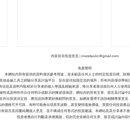
內容並非投資意見 |
investwulin@gmail.com
免責聲明
本網站內所有提供的資料僅供參考用途，並未顧及任何人士的特定投資目標、財務
其他金融工具之經驗分享及討論平台，旨在提供知識交流的場所，所有內容僅供學術
有信息及資料均取材於分享者的個人學識及經驗來源，惟分享者毋須就任何人士使用及
確性或及時性作出任何明示或默示的陳述或保證。網站內的所有文章、留言及討論中
在作出投資決定前，應先諮詢專業財務顧問的意見。如網友選擇不諮詢相關專業意見
美股在雲狄搏反彈後90度角大
【特
品的價格可升可跌，有時可能會出現異常波動，甚至變得毫無價值。買賣任何投資產品
升幾日破頂
後走
所有留言及回覆純屬個人意見，並不構成任何形式的投資建議。本網站及其分享者不會
投資者應自行判斷及承擔風險，切勿完全依賴任何文章、留言或討論內容