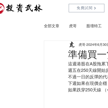
免費試閱
全部文章
虎哥
股壇特工
虎哥
2024年6月30
準備買一
這週港股在A股拖累下
週五在250天線開始
不過一日的反彈的代
下週如果在現價企穩
如果跌穿250天線 