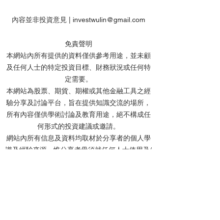
內容並非投資意見 |
investwulin@gmail.com
免責聲明
本網站內所有提供的資料僅供參考用途，並未顧
及任何人士的特定投資目標、財務狀況或任何特
【特工】恒指何時才讓我
【特工】港股AI
定需要。
改變看法?港股watchlist走
過後 然後呢? 點
本網站為股票、期貨、期權或其他金融工具之經
勢策略update
Watchlist更新
驗分享及討論平台，旨在提供知識交流的場所，
所有內容僅供學術討論及教育用途，絕不構成任
何形式的投資建議或邀請。
網站內所有信息及資料均取材於分享者的個人學
識及經驗來源，惟分享者毋須就任何人士使用及/
或依賴任何資料而承擔任何責任。
分享者及本網站不會對任何資料的準確性、完整
性、正確性或及時性作出任何明示或默示的陳述
或保證。網站內的所有文章、留言及討論中提及
的個股價位，均基於投資理論進行計算，僅作教