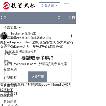
免費試閱
註冊
文章
全部文章
Stocksman股壇特工
全部文章
2022年5月18日
讀畢需時 2 分鐘
美股set up watchlist (強勢食品板塊 好多大家都有
虎哥
食過 - KitKat朱古力半年升27%) (多圖分析)
看似有點長 但是圖比較多 
股壇特工
要讀取更多嗎？
雲狄
訂閱 investwulin.com 持續閱讀此專屬文章。
投資系統
立即訂閱
心態調整
美股
強勢板塊
技術形態
選股
cupwithhandle
VCP
教學實戰
股壇特工
高手系列
教學實戰
限時秘笈