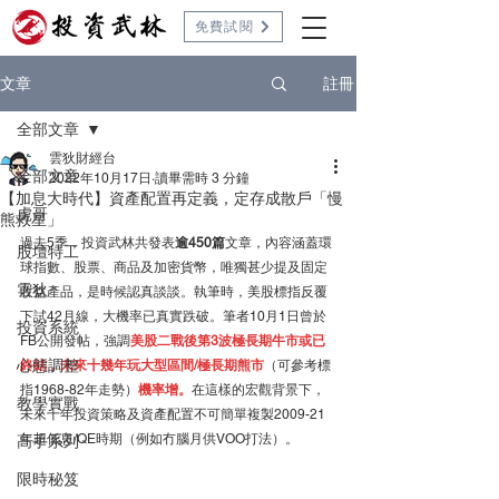
免費試閱
註冊
文章
全部文章
雲狄財經台
全部文章
2022年10月17日
讀畢需時 3 分鐘
【加息大時代】資產配置再定義，定存成散戶「慢
虎哥
熊救星」
過去5季，投資武林共發表
逾450篇
文章，內容涵蓋環
股壇特工
球指數、股票、商品及加密貨幣，唯獨甚少提及固定
雲狄
收益產品，是時候認真談談。執筆時，美股標指反覆
下試42月線，大機率已真實跌破。筆者10月1日曾於
投資系統
FB公開發帖，強調
美股二戰後第3波極長期牛市或已
心態調整
終結，未來十幾年玩大型區間/極長期熊市
（可參考標
指1968-82年走勢）
機率增。
在這樣的宏觀背景下，
教學實戰
未來十年投資策略及資產配置不可簡單複製2009-21
年超低息/QE時期（例如冇腦月供VOO打法）。
高手系列
限時秘笈