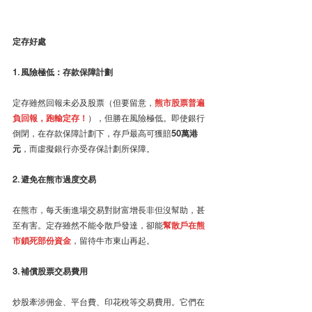
定存好處
1. 風險極低：存款保障計劃
定存雖然回報未必及股票（但要留意，
熊市股票普遍
負回報，跑輸定存！
），但勝在風險極低。即使銀行
倒閉，在存款保障計劃下，存戶最高可獲賠
50萬港
元
，而虛擬銀行亦受存保計劃所保障。
2. 避免在熊市過度交易
在熊市，每天衝進場交易對財富增長非但沒幫助，甚
至有害。定存雖然不能令散戶發達，卻能
幫散戶在熊
市鎖死部份資金
，留待牛市東山再起。
3. 補償股票交易費用
炒股牽涉佣金、平台費、印花稅等交易費用。它們在