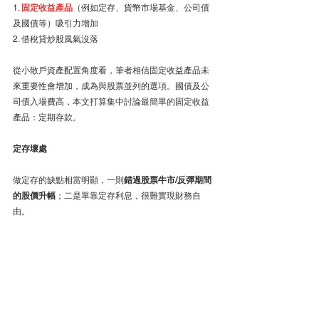
1. 
固定收益產品
（例如定存、貨幣市場基金、公司債
及國債等）吸引力增加
2. 借稅貸炒股風氣沒落
從小散戶資產配置角度看，筆者相信固定收益產品未
來重要性會增加，成為與股票並列的選項。國債及公
司債入場費高，本文打算集中討論最簡單的固定收益
產品：定期存款。
定存壞處
做定存的缺點相當明顯，一則
錯過股票牛市/反彈期間
的股價升幅
；二是單靠定存利息，很難實現財務自
由。