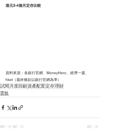
港元3-4個月定存比較
資料來源：各銀行官網、MoneyHero、經濟一週、
hket（最終條款以銀行官網為準）
試閱
月度回顧
資產配置
定存
理財
雲狄