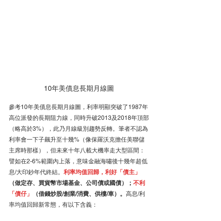
10年美債息長期月線圖
參考10年美債息長期月線圖，利率明顯突破了1987年
高位派發的長期阻力線，同時升破2013及2018年頂部
（略高於3%），此乃月線級別趨勢反轉。筆者不認為
利率會一下子飆升至十幾%（像保羅沃克擔任美聯儲
主席時那樣），但未來十年八載大機率走大型區間：
譬如在2-6%範圍內上落，意味金融海嘯後十幾年超低
息/大印鈔年代終結。
利率均值回歸，利好「債主」
（做定存、買貨幣市場基金、公司債或國債）；
不利
「債仔」
（借錢炒股/創業/消費、供樓/車）。
高息/利
率均值回歸新常態，有以下含義：