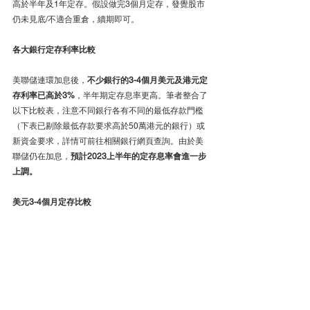
高於半年及1年定存。假設做完3個月定存，發覺股市
仍未見底/不適合重倉，續期即可。
各大銀行定存利率比較
美聯儲連環加息後，
不少銀行的3-4個月美元及港元定
存利率已高於3%
，半年期定存息率更高。筆者整合了
以下比較表，注意不同銀行各有不同的最低存款門檻
（下表已剔除最低存款要求高於50萬港元的銀行）或
新資金要求，詳情可前往相關銀行網頁查詢。由於美
聯儲仍在加息，
預計2023上半年的定存息率會進一步
上調。
美元3-4個月定存比較