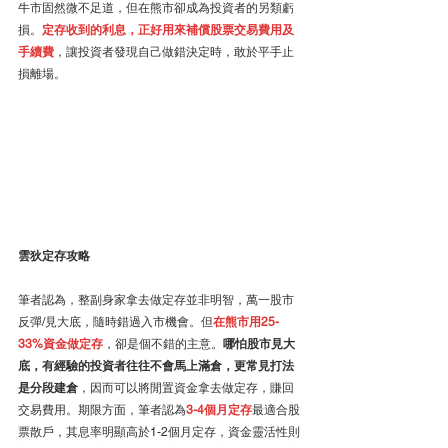
牛市固然微不足道，但在熊市卻成為投資者的另類虧
損。
定存收到的利息，正好用來補償股票交易費用及
手續費
，讓投資者發現自己做錯決定時，敢於平手止
損離場。
雲狄定存攻略
筆者認為，整副身家拿去做定存並非明智，萬一股市
反彈/見大底，隨時錯過入市機會。但
在熊市用25-
33%資金做定存
，卻是個不錯的主意。
哪怕股市見大
底，有經驗的投資者往往不會馬上滿倉，更常見打法
是分段建倉
，因而可以將閒置資金拿去做定存，賺回
交易費用。期限方面，筆者認為
3-4個月定存
最適合股
票散戶，其息率明顯高於1-2個月定存，資金靈活性則