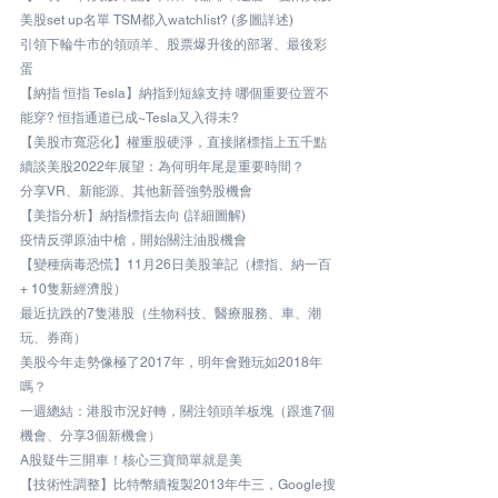
美股set up名單 TSM都入watchlist? (多圖詳述)
引領下輪牛市的領頭羊、股票爆升後的部署、最後彩
蛋
【納指 恒指 Tesla】納指到短線支持 哪個重要位置不
能穿? 恒指通道已成~Tesla又入得未?
【美股市寬惡化】權重股硬淨，直接賭標指上五千點
續談美股2022年展望：為何明年尾是重要時間？
分享VR、新能源、其他新晉強勢股機會
【美指分析】納指標指去向 (詳細圖解)
疫情反彈原油中槍，開始關注油股機會
【變種病毒恐慌】11月26日美股筆記（標指、納一百 
+ 10隻新經濟股）
最近抗跌的7隻港股（生物科技、醫療服務、車、潮
玩、券商）
美股今年走勢像極了2017年，明年會難玩如2018年
嗎？
一週總結：港股市況好轉，關注領頭羊板塊（跟進7個
機會、分享3個新機會）
A股疑牛三開車！核心三寶簡單就是美
【技術性調整】比特幣續複製2013年牛三，Google搜