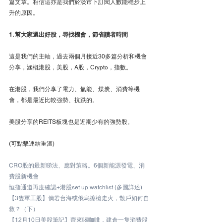
篇文章。相信這亦是我們於淡市下訂閱人數能穩步上
升的原因。
1. 幫大家選出好股，尋找機會，節省讀者時間
這是我們的主軸，過去兩個月接近30多篇分析和機會
分享，涵概港股，美股，A股，Crypto，指數。
在港股，我們分享了電力、氫能、煤炭、消費等機
會，都是最近比較強勢、抗跌的。
美股分享的REITS板塊也是近期少有的強勢股。
(可點擊連結重溫)
CRO股的最新睇法、應對策略。6個新能源發電、消
費股新機會
恒指通道再度確認+港股set up watchlist (多圖詳述)
【3隻軍工股】倘若台海或俄烏擦槍走火，散戶如何自
救？（下）
【12月10日美股筆記】齊來喝咖啡，建倉一隻消費股