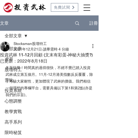
免費試閱
註冊
文章
全部文章
Stocksman股壇特工
全部文章
2021年12月21日
讀畢需時 4 分鐘
投資武林 11-12月回顧 (文末有彩蛋-神秘大抽獎?)
虎哥
已更新：
2022年8月18日
冬至快樂！時間真的過得很快，不經不覺已踏入投資
股壇特工
武林成立第五個月。11月-12月港美指數反反覆覆，除
雲狄
了考驗大家耐性，更加體現了武林的價值。我們相信
一個理想的專欄平台，需要具備以下第1和第2點(亦是
投資系統
我們的宗旨)。
心態調整
教學實戰
高手系列
限時秘笈