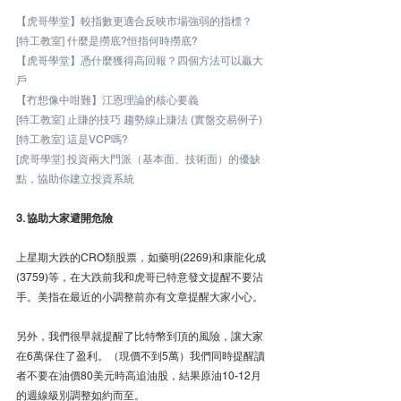
【虎哥學堂】較指數更適合反映市場強弱的指標？
[特工教室] 什麼是撈底?恒指何時撈底?
【虎哥學堂】憑什麼獲得高回報？四個方法可以贏大
戶
【冇想像中咁難】江恩理論的核心要義
[特工教室] 止賺的技巧 趨勢線止賺法 (實盤交易例子)
[特工教室] 這是VCP嗎?
[虎哥學堂] 投資兩大門派（基本面、技術面）的優缺
點，協助你建立投資系統
3. 協助大家避開危險
上星期大跌的CRO類股票，如藥明(2269)和康龍化成
(3759)等，在大跌前我和虎哥已特意發文提醒不要沾
手。美指在最近的小調整前亦有文章提醒大家小心。
另外，我們很早就提醒了比特幣到頂的風險，讓大家
在6萬保住了盈利。（現價不到5萬）我們同時提醒讀
者不要在油價80美元時高追油股，結果原油10-12月
的週線級別調整如約而至。