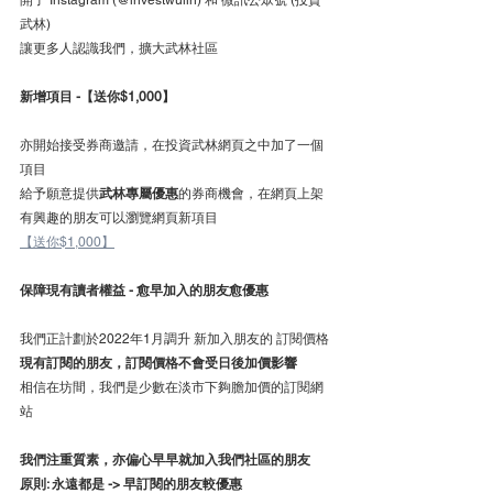
開了 Instagram (@investwulin) 和 微訊公眾號 (投資
武林)
讓更多人認識我們，擴大武林社區
新增項目 -【送你$1,000】
亦開始接受券商邀請，在投資武林網頁之中加了一個
項目
給予願意提供
武林專屬優惠
的券商機會，在網頁上架
有興趣的朋友可以瀏覽網頁新項目 
【送你$1,000】
保障現有讀者權益 - 愈早加入的朋友愈優惠
我們正計劃於2022年1月調升 新加入朋友的 訂閱價格
現有訂閱的朋友，訂閱價格不會受日後加價影響
相信在坊間，我們是少數在淡市下夠膽加價的訂閱網
站
我們注重質素，亦偏心早早就加入我們社區的朋友
原則: 永遠都是 -> 早訂閱的朋友較優惠