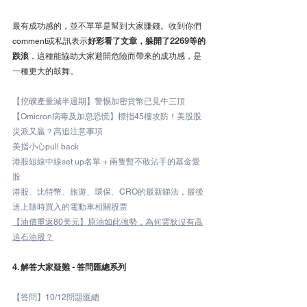
最有成功感的，並不單單是幫到大家賺錢。收到你們
comment或私訊表示
好彩看了文章，躲開了2269等的
跌浪
，這種能協助大家避開危險而帶來的成功感，是
一種更大的鼓舞。
【挖礦產量減半週期】警惕加密貨幣已見牛三頂
【Omicron病毒及加息恐慌】標指45樓攻防！美股股
災派又贏？高追注意事項
美指小心pull back
港股短線中線set up名單 + 兩隻暫不敢沾手的基金愛
股
港股、比特幣、旅遊、環保、CRO的最新睇法，最後
送上隨時買入的電動車相關股票
【油價重返80美元】原油如此強勢，為何雲狄沒有高
追石油股？
4. 解答大家疑難 - 答問匯總系列
【答問】10/12問題匯總