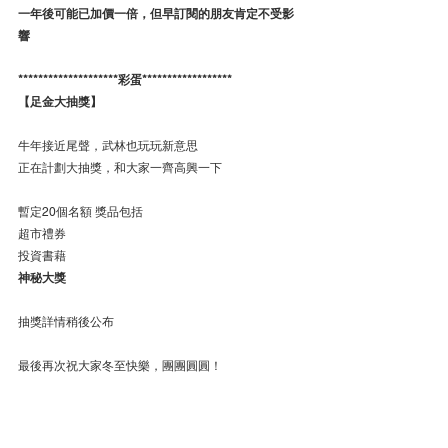
一年後可能已加價一倍，但早訂閱的朋友肯定不受影
響
********************彩蛋******************
【足金大抽獎】
牛年接近尾聲，武林也玩玩新意思
正在計劃大抽獎，和大家一齊高興一下
暫定20個名額 獎品包括 
超市禮券
投資書藉
神秘大獎
抽獎詳情稍後公布
最後再次祝大家冬至快樂，團團圓圓！