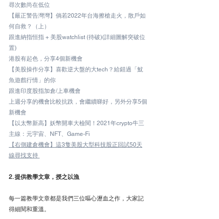
尋次數尚在低位
【嚴正警告灣灣】倘若2022年台海擦槍走火，散戶如
何自救？（上）
跟進納指恒指 + 美股watchlist (待破)(詳細圖解突破位
置)
港股有起色，分享4個新機會
【美股操作分享】喜歡逆大盤的大tech？給錯過「魷
魚遊戲行情」的你
跟進印度股指加倉/上車機會
上週分享的機會比較抗跌，會繼續睇好，另外分享5個
新機會
【以太幣新高】妖幣開車大檢閱！2021年crypto牛三
主線：元宇宙、NFT、Game-Fi
【右側建倉機會】這3隻美股大型科技股正回試50天
線尋找支持 
2. 提供教學文章，授之以漁
每一篇教學文章都是我們三位嘔心瀝血之作，大家記
得細閱和重溫。