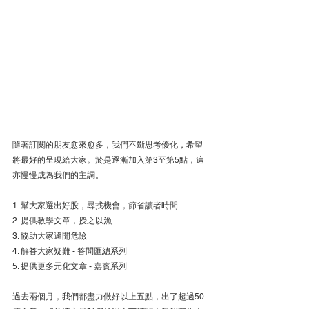
隨著訂閱的朋友愈來愈多，我們不斷思考優化，希望
將最好的呈現給大家。於是逐漸加入第3至第5點，這
亦慢慢成為我們的主調。
1. 幫大家選出好股，尋找機會，節省讀者時間
2. 提供教學文章，授之以漁
3. 協助大家避開危險
4. 解答大家疑難 - 答問匯總系列
5. 提供更多元化文章 - 嘉賓系列
過去兩個月，我們都盡力做好以上五點，出了超過50