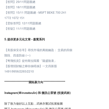
【答問】29/11問題匯總
【答問】18/11問題匯總
【答問】15/11 問題匯總 - MSFT BEKE 700 241 
1772 1072 151
【雲狄答問】12/11問題匯總
【答疑】11/11問題匯總
5. 提供更多元化文章 - 嘉賓系列
【美股保安谷哥】尋找市場的萬能鑰匙： 交易的四個
階段、四道防線 (一)
【弩飛投資】從特斯拉閥看「陽盛陰衰」
【股壇招財貓之睇你抽唔抽】一文四新股 
1491/9956/2265/2210
********************開拓新方向******************
Instagram(@investwulin) 和 微訊公眾號 (投資武林)
除了致力做好以上五點，武林亦嘗試拓展板圖