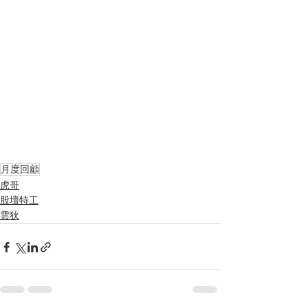
月度回顧
虎哥
股壇特工
雲狄